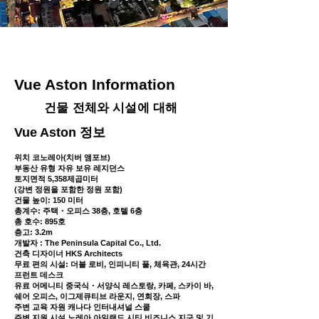
Vue Aston Information
건물 전체와 시설에 대해
Vue Aston 정보
위치 코노레아(치버 앰포브)
부동산 유형 자유 보유 레지던스
토지면적 5,358제곱미터
(강변 정원을 포함한 정원 포함)
건물 높이: 150 미터
총계수: 주택・오피스 38층, 호텔 6층
총 호수: 895호
층고: 3.2m
개발자 : The Peninsula Capital Co., Ltd.
건축 디자이너 HKS Architects
무료 편의 시설: 더블 로비, 인피니티 풀, 체육관, 24시간
프런트 데스크
유료 어메니티 중국식・서양식 레스토랑, 카페, 스카이 바,
쉐어 오피스, 이그제큐티브 라운지, 연회장, 스파
주변 교육 자원 캐나다 인터내셔널 스쿨
주변 지원 시설 노레아 아일랜드 시티 비즈니스 지구 및 기