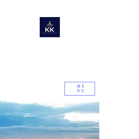
KK Asset Management
Asia co.,Ltd. Cambodia
The World's Kawakami Wealth Club
Global Real Estate Information Collection
Real estate research company in emerging and
developing countries
KK Asset Management Asia co.,Ltd.
Cambodia
ME
NU